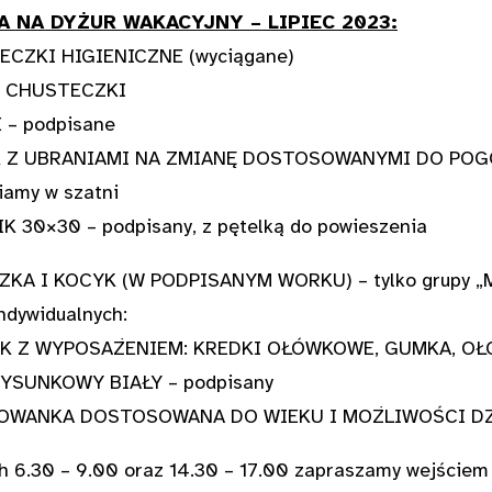
 NA DYŻUR WAKACYJNY – LIPIEC 2023:
CZKI HIGIENICZNE (wyciągane)
 CHUSTECZKI
 – podpisane
Z UBRANIAMI NA ZMIANĘ DOSTOSOWANYMI DO POGODY (b
iamy w szatni
K 30×30 – podpisany, z pętelką do powieszenia
KA I KOCYK (W PODPISANYM WORKU) – tylko grupy „Motyl
ndywidualnych:
K Z WYPOSAŻENIEM: KREDKI OŁÓWKOWE, GUMKA, OŁÓW
YSUNKOWY BIAŁY – podpisany
OWANKA DOSTOSOWANA DO WIEKU I MOŻLIWOŚCI DZI
 6.30 – 9.00 oraz 14.30 – 17.00 zapraszamy wejściem o