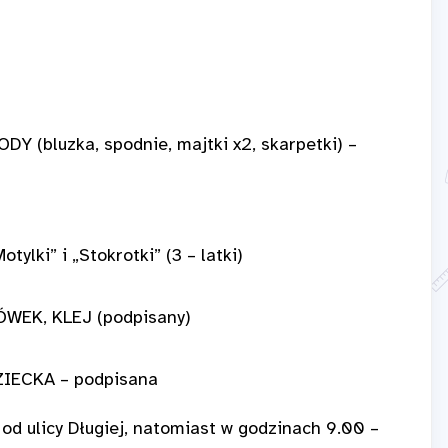
luzka, spodnie, majtki x2, skarpetki) –
ki” i „Stokrotki” (3 – latki)
EK, KLEJ (podpisany)
ECKA – podpisana
d ulicy Długiej, natomiast w godzinach 9.00 –