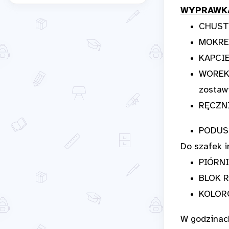
WYPRAWKA
CHUSTE
MOKRE
KAPCIE
WOREK 
zostaw
RĘCZNI
PODUSZ
Do szafek i
PIÓRNI
BLOK R
KOLOR
W godzinach