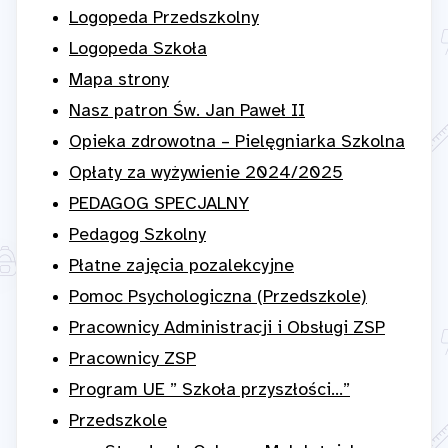
Logopeda Przedszkolny
Logopeda Szkoła
Mapa strony
Nasz patron Św. Jan Paweł II
Opieka zdrowotna – Pielęgniarka Szkolna
Opłaty za wyżywienie 2024/2025
PEDAGOG SPECJALNY
Pedagog Szkolny
Płatne zajęcia pozalekcyjne
Pomoc Psychologiczna (Przedszkole)
Pracownicy Administracji i Obsługi ZSP
Pracownicy ZSP
Program UE ” Szkoła przyszłości…”
Przedszkole