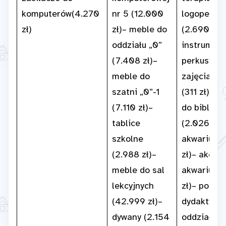
komputerów(4.270
nr 5 (12.000
logopedyc
zł)
zł)– meble do
(2.690 zł)
oddziału „0”
instrumen
(7.408 zł)–
perkusyjne
meble do
zajęcia mu
szatni „0”-1
(311 zł)– k
(7.110 zł)–
do bibliote
tablice
(2.026 zł)
szkolne
akwarium 
(2.988 zł)–
zł)– akces
meble do sal
akwarium 
lekcyjnych
zł)– pomo
(42.999 zł)–
dydaktyczn
dywany (2.154
oddziału „