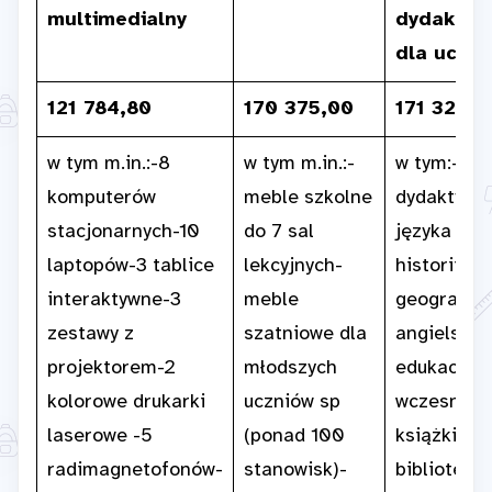
multimedialny
dydaktyc
dla uczni
121 784,80
170 375,00
171 322,0
w tym m.in.:-8
w tym m.in.:-
w tym:– p
komputerów
meble szkolne
dydaktycz
stacjonarnych-10
do 7 sal
języka pol
laptopów-3 tablice
lekcyjnych-
historii,
interaktywne-3
meble
geografii, 
zestawy z
szatniowe dla
angielskie
projektorem-2
młodszych
edukacji
kolorowe drukarki
uczniów sp
wczesnosz
laserowe -5
(ponad 100
książki do
radimagnetofonów-
stanowisk)-
biblioteki