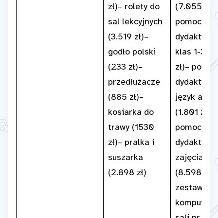
zł)– rolety do
(7.055 zł)
sal lekcyjnych
pomoce
(3.519 zł)–
dydaktyczn
godło polski
klas 1-3 sp
(233 zł)–
zł)– pomo
przedłużacze
dydaktycz
(885 zł)–
język angie
kosiarka do
(1.801 zł)–
trawy (1530
pomoce
zł)– pralka i
dydaktycz
suszarka
zajęcia w-
(2.898 zł)
(8.598 zł)
zestawów
komputeró