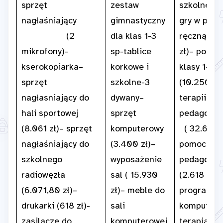
sprzęt
zestaw
szkolnej-pi
nagłaśniający
gimnastyczny
gry w piłkę
(2
dla klas 1-3
ręczną (2
mikrofony)-
sp-tablice
zł)– pomoc
kserokopiarka–
korkowe i
klasy 1-3 s
sprzęt
szkolne-3
(10.250 zł)
nagłasniający do
dywany–
terapii
hali sportowej
sprzęt
pedagogi
(8.061 zł)– sprzęt
komputerowy
( 32.600 
nagłaśniający do
(3.400 zł)–
pomoce te
szkolnego
wyposażenie
pedagogic
radiowęzła
sal ( 15.930
(2.618 zł)–
(6.071,80 zł)–
zł)– meble do
program
drukarki (618 zł)-
sali
komputero
zasilacze do
komputerowej
terapia