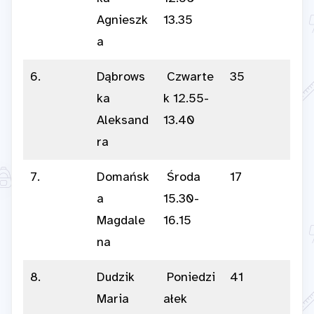
Agnieszk
13.35
a
6.
Dąbrows
Czwarte
35
ka
k 12.55-
Aleksand
13.40
ra
7.
Domańsk
Środa
17
a
15.30-
Magdale
16.15
na
8.
Dudzik
Poniedzi
41
Maria
ałek