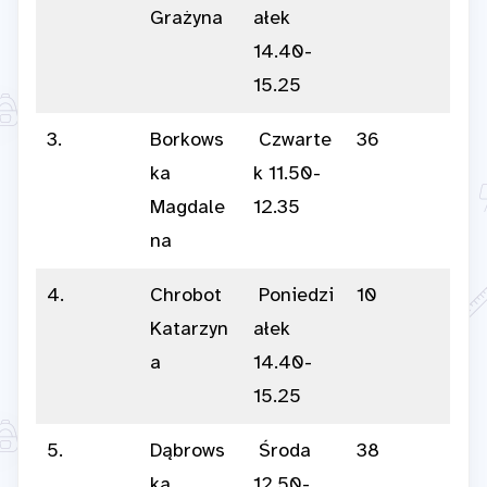
Grażyna
ałek
14.40-
15.25
3.
Borkows
Czwarte
36
ka
k 11.50-
Magdale
12.35
na
4.
Chrobot
Poniedzi
10
Katarzyn
ałek
a
14.40-
15.25
5.
Dąbrows
Środa
38
ka
12.50-