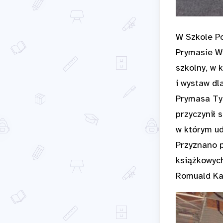
W Szkole Po
Prymasie Wy
szkolny, w 
i wystaw dl
Prymasa Tys
przyczynił 
w którym ud
Przyznano p
książkowych
Romuald Kam