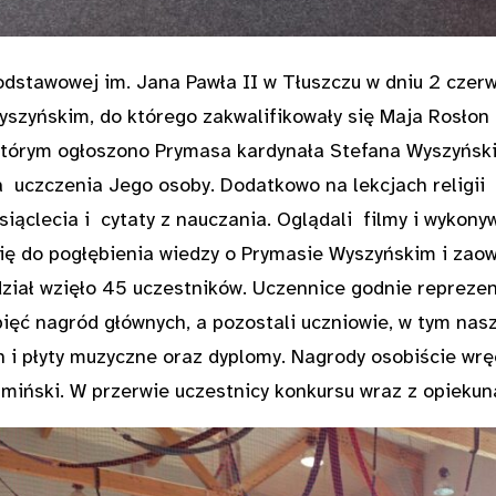
dstawowej im. Jana Pawła II w Tłuszczu w dniu 2 czerw
szyńskim, do którego zakwalifikowały się Maja Rosłon 
którym ogłoszono Prymasa kardynała Stefana Wyszyński
a uczczenia Jego osoby. Dodatkowo na lekcjach religii i
iąclecia i cytaty z nauczania. Oglądali filmy i wykony
się do pogłębienia wiedzy o Prymasie Wyszyńskim i zao
ział wzięło 45 uczestników. Uczennice godnie reprezen
ięć nagród głównych, a pozostali uczniowie, w tym nas
 i płyty muzyczne oraz dyplomy. Nagrody osobiście wrę
iński. W przerwie uczestnicy konkursu wraz z opiekun