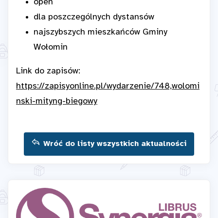
open
dla poszczególnych dystansów
najszybszych mieszkańców Gminy
Wołomin
Link do zapisów:
https://zapisyonline.pl/wydarzenie/748,wolomi
nski-mityng-biegowy
Wróć do listy wszystkich aktualności