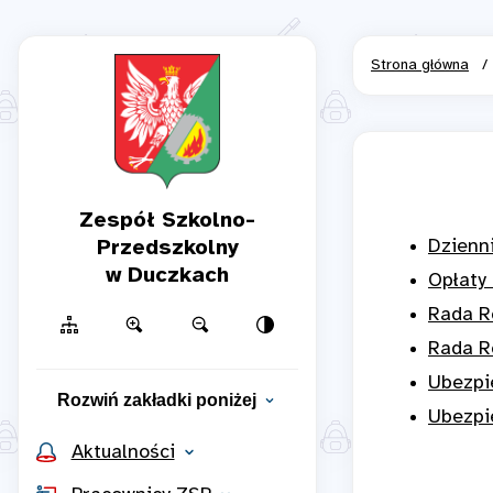
Strona główna
/
Zespół Szkolno-
Przedszkolny
Dzienni
w Duczkach
Opłaty
Rada R
Rada R
Ubezpi
Rozwiń zakładki poniżej
Ubezpi
Aktualności