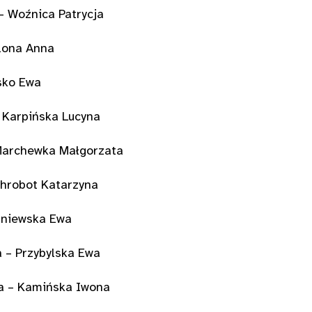
 – Woźnica Patrycja
Plona Anna
sko Ewa
 Karpińska Lucyna
 Marchewka Małgorzata
hrobot Katarzyna
śniewska Ewa
 – Przybylska Ewa
 – Kamińska Iwona