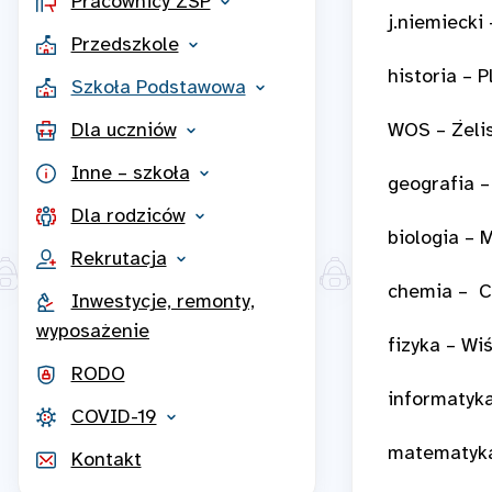
Pracownicy ZSP
j.niemiecki
Przedszkole
historia – 
Szkoła Podstawowa
Dla uczniów
WOS – Żeli
Inne – szkoła
geografia –
Dla rodziców
biologia –
Rekrutacja
chemia – C
Inwestycje, remonty,
wyposażenie
fizyka – Wi
RODO
informatyka
COVID-19
matematyka
Kontakt