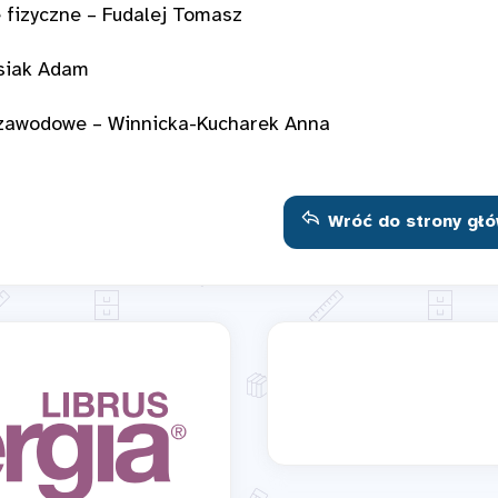
 fizyczne – Fudalej Tomasz
siak Adam
zawodowe – Winnicka-Kucharek Anna
Wróć do strony głó